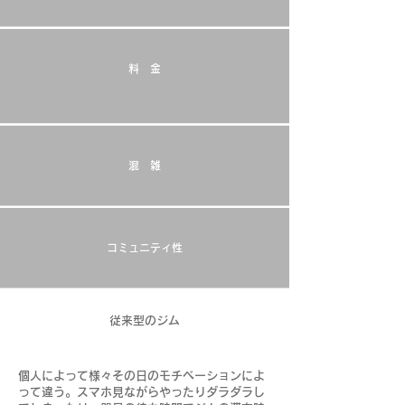
料 金
混 雑
コミュニティ性
従来型のジム
個人によって様々その日のモチベーションによ
って違う。スマホ見ながらやったりダラダラし