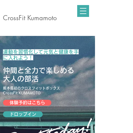
CrossFit Kumamoto
運動を習慣化して元気と健康を手
に入れよう！
仲間と全力で楽しめる
大人の部活
熊本県初のクロスフィットボックス
CrossFit KUMAMOTO
体験予約はこちら
ドロップイン